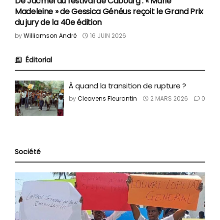
De Jacmel au festival de Cabourg : « Marie
Madeleine » de Gessica Généus reçoit le Grand Prix
du jury de la 40e édition
by
Williamson André
16 JUIN 2026
Éditorial
À quand la transition de rupture ?
by
Cleavens Fleurantin
2 MARS 2026
0
Société