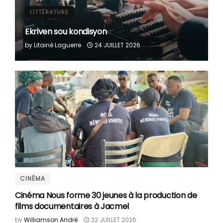
LITTÉRATURE
Ekriven sou kondisyon
by
Litainé Laguerre
24 JUILLET 2026
CINÉMA
Cinéma Nous forme 30 jeunes à la production de
films documentaires à Jacmel
by
Williamson André
22 JUILLET 2026