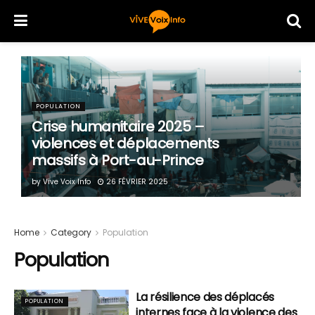
POPULATION
Crise humanitaire 2025 –
violences et déplacements
massifs à Port-au-Prince
by
Vive Voix Info
26 FÉVRIER 2025
Home
Category
Population
Population
La résilience des déplacés
POPULATION
internes face à la violence des