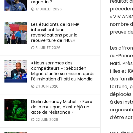
résultat d
argentin ?
précédent
17 JUILLET 2026
« VIV ANSA
nombre de
Les étudiants de la FMP
intensifient leurs
preuve de
revendications pour la
réouverture de l’HUEH
Les affro
3 JUILLET 2026
au-Prince
« Nous sommes des
Haïti. Pr
compétiteurs » : Sébastien
filles et 
Migné clarifie sa mission après
des famill
l’élimination d’Haïti au Mondial
fortune, p
24 JUIN 2026
déplacés 
Darlin Johancy Michel : « Faire
à des inst
de la musique, c’est déjà un
organisati
acte de résistance »
d’être sat
22 JUIN 2026