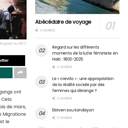
Abécédaire de voyage
0 SHARES
réfugient au MCC
Regard sur les différents
moments de la lutte féministe en
Haïti : 1803-2025
itter
0 SHARES
Le « crevito » : une appropriation
de la réalité sociale par des
femmes qui dérange ?
 gangs ont
0 SHARES
. Cela
ois de mars,
Ekriven sou kondisyon
s Migrations
0 SHARES
st le