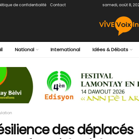
litique de confidentialité
Contact
samedi, août 8, 20
il
National
International
Idées & Débats
lation
ésilience des déplacés