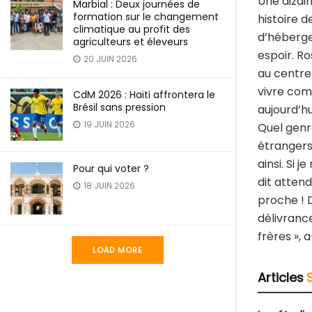
Une dizai
Marbial : Deux journées de
formation sur le changement
histoire d
climatique au profit des
d’héberge
agriculteurs et éleveurs
espoir. R
20 JUIN 2026
au centre
vivre com
CdM 2026 : Haïti affrontera le
Brésil sans pression
aujourd’hu
19 JUIN 2026
Quel genr
étrangers
ainsi. Si 
Pour qui voter ?
dit attend
18 JUIN 2026
proche ! D
délivranc
frères », 
LOAD MORE
Articles