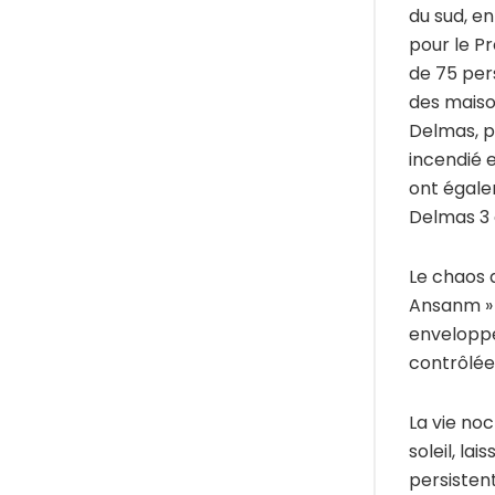
du sud, en
pour le Pr
de 75 pers
des maiso
Delmas, pr
incendié e
ont égale
Delmas 3 e
Le chaos q
Ansanm » 
enveloppé
contrôlée
La vie noc
soleil, la
persisten