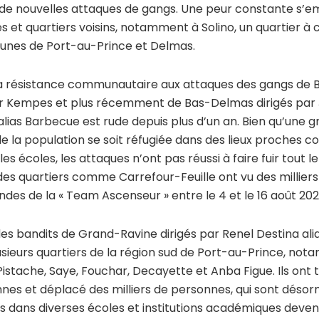
 de nouvelles attaques de gangs. Une peur constante s’
et quartiers voisins, notamment à Solino, un quartier à 
nes de Port-au-Prince et Delmas.
 la résistance communautaire aux attaques des gangs de B
ar Kempes et plus récemment de Bas-Delmas dirigés pa
alias Barbecue est rude depuis plus d’un an. Bien qu’une 
de la population se soit réfugiée dans des lieux proches 
 les écoles, les attaques n’ont pas réussi à faire fuir tout 
 des quartiers comme Carrefour-Feuille ont vu des millier
andes de la « Team Ascenseur » entre le 4 et le 16 août 202
des bandits de Grand-Ravine dirigés par Renel Destina alias
usieurs quartiers de la région sud de Port-au-Prince, not
istache, Saye, Fouchar, Decayette et Anba Figue. Ils ont 
nes et déplacé des milliers de personnes, qui sont désor
 dans diverses écoles et institutions académiques deve