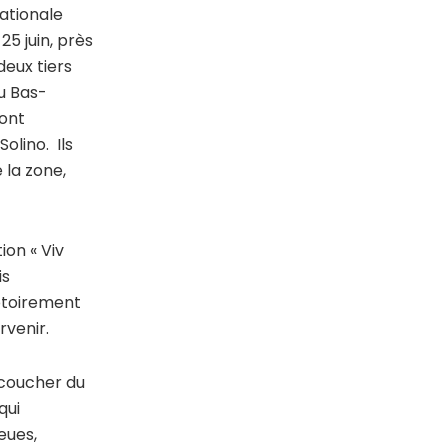
Nationale
25 juin, près
deux tiers
u Bas-
 ont
olino. Ils
 la zone,
ion « Viv
is
notoirement
rvenir.
 coucher du
qui
eues,