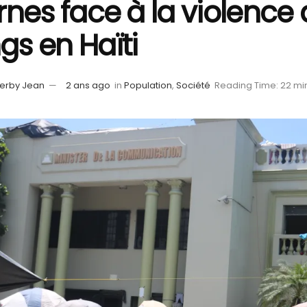
rnes face à la violence
gs en Haïti
erby Jean
2 ans ago
in
Population
,
Société
Reading Time: 22 mi