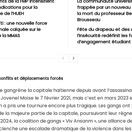
nts de la FMP intensifient
La communauté universit
ndications pour la
frappée par un nouveau 
e de l’HUEH
la mort du professeur Be
Brousseau
ti : une nouvelle force
nale calquée sur le
Fête du drapeau et des u
 la MMAS
l’insécurité redéfinit les
d’engagement étudiant e
conflits et déplacements forcés
ce gangrène la capitale haïtienne depuis avant l’assassina
 Jovenel Moïse le 7 février 2021, mais c’est en mars 2023 
on a pris une tournure encore plus tragique. Les gangs ont p
e la majeure partie de la capitale, poursuivant leur règne
 2024, la coalition de gangs « Viv Ansanm », une alliance d
clenche une escalade dramatique de la violence dans les