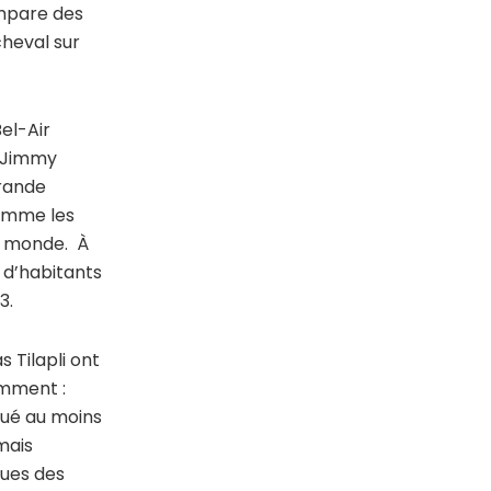
empare des
cheval sur
el-Air
r Jimmy
grande
comme les
le monde. À
s d’habitants
3.
 Tilapli ont
amment :
tué au moins
mais
nues des