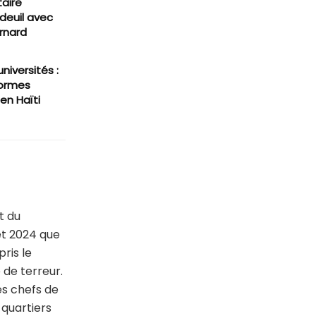
aire
deuil avec
rnard
niversités :
 formes
n Haïti
t du
et 2024 que
ris le
 de terreur.
es chefs de
 quartiers