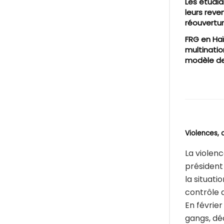
Les étudia
leurs reve
réouvertur
FRG en Haï
multinatio
modèle de
Violences, 
La violen
président
la situati
contrôle d
En février
gangs, dé