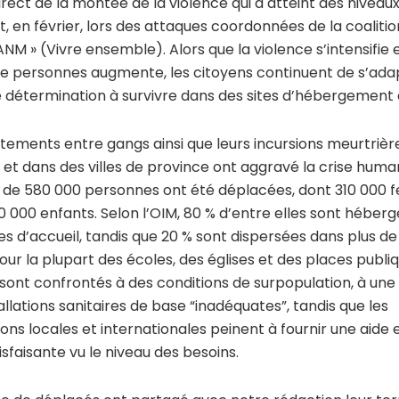
irect de la montée de la violence qui a atteint des niveau
, en février, lors des attaques coordonnées de la coaliti
NM » (Vivre ensemble). Alors que la violence s’intensifie 
 personnes augmente, les citoyens continuent de s’adap
 détermination à survivre dans des sites d’hébergement 
ntements entre gangs ainsi que leurs incursions meurtrièr
 et dans des villes de province ont aggravé la crise huma
ès de 580 000 personnes ont été déplacées, dont 310 000
180 000 enfants. Selon l’OIM, 80 % d’entre elles sont héber
es d’accueil, tandis que 20 % sont dispersées dans plus de 
our la plupart des écoles, des églises et des places publi
sont confrontés à des conditions de surpopulation, à une
allations sanitaires de base “inadéquates”, tandis que les
ons locales et internationales peinent à fournir une aide e
isfaisante vu le niveau des besoins.