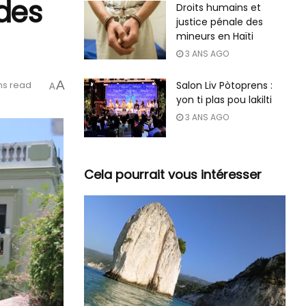
 des
Droits humains et
justice pénale des
mineurs en Haïti
3 ANS AGO
A
ns read
Salon Liv Pòtoprens :
A
yon ti plas pou lakilti
3 ANS AGO
Cela pourrait vous intéresser