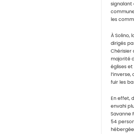
signalant
communes 
les commu
À Solino,
dirigés p
Chérisier 
majorité 
églises et
l’inverse,
fuir les b
En effet, 
envahi pl
Savanne P
54 person
hébergées