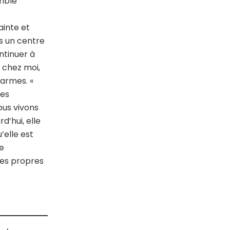
rible
ainte et
s un centre
ntinuer à
 chez moi,
larmes. «
des
ous vivons
d’hui, elle
’elle est
ne
mes propres