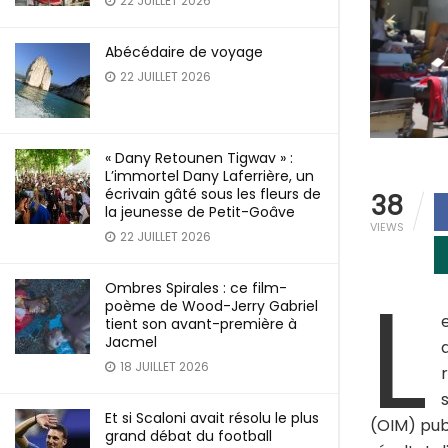
22 JUILLET 2026
Abécédaire de voyage
22 JUILLET 2026
« Dany Retounen Tigwav » :
L’immortel Dany Laferrière, un
écrivain gâté sous les fleurs de
38
la jeunesse de Petit-Goâve
VIEWS
22 JUILLET 2026
L
Ombres Spirales : ce film-
poème de Wood-Jerry Gabriel
tient son avant-première à
Jacmel
18 JUILLET 2026
Et si Scaloni avait résolu le plus
(OIM) pub
grand débat du football