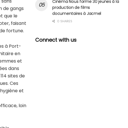
x sans
Cinéma Nous forme 30 jeunes à la
production de films
on de gangs
documentaires à Jacmel
et que le
0 SHARES
ter, faisant
de fortune.
Connect with us
es à Port-
nitaire en
 femmes et
gées dans
114 sites de
ques. Ces
 hygiène et
fficace, loin