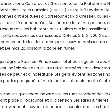
 particulier à Carrefour et Gressier, selon la Plateforme 
ogrès des Droits Humains (PNPDH). Entre le 9 février et le 
onnes ont été tuées à Carrefour et six à Gressier, où les 
ns ont été abandonnées.Au cours de la même période, a
esque tous les habitants ont fui, alors que les assaillants
t pillé des dizaines de maisons à Delmas 3, 5, 24, 26, 28 et S
ment incendié les deux principaux sous-commissariats de
t Delmas 28, laissant la zone en ruines.
ui règne à Port-au-Prince sous l’état de siège de la coalit
est indéniable. Les rues, autrefois animées, sont désorma
es de peur et d’incertitude. Les gens évitent les zones 
s par les gangs, où même la police nationale hésite à inte
turne est quasiment inexistante, les rues se vident dès le
issant place à l’obscurité et à la tension. Les rares lumières 
t proviennent souvent d’incendies soudains dans les banli