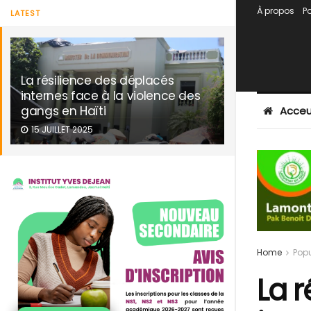
À propos
Po
LATEST
La résilience des déplacés
internes face à la violence des
gangs en Haïti
Acceu
15 JUILLET 2025
Home
Popu
La r