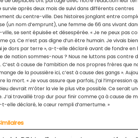
ne de déplacés ont partagé avec notre rédaction leur ter
e survie après deux mois de suivi dans différents centres
ment du centre-ville. Des histoires jonglant entre compl
ose (un nom d’emprunt), une femme de 66 ans vivant dan
-ville, se sent épuisée et désespérée. « Je ne peux pas co
me ça. Ce n’est pas digne d’un être humain. Je vivais bien
i je dors par terre », a-t-elle déclaré avant de fondre en 
e de nation sommes-nous ? Nous ne luttons pas contre 
. C’est à cause de l’ambition de nos propres frères que n
je mange de la poussière ici, c’est à cause des gangs ». Aujour
re la mort. « Je vous assure que parfois, j’ai l’impression qu
ieu devrait m’ôter la vie le plus vite possible. Ce serait u
e. J’ai travaillé trop dur pour finir comme ça à cause de 
a-t-elle déclaré, le cœur rempli d’amertume. »
Similaires