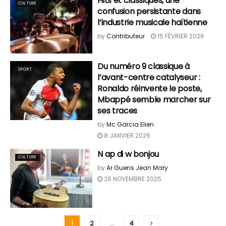
Hits et classiques, une
CULTURE
confusion persistante dans
l’industrie musicale haïtienne
by
Contributeur
15 FÉVRIER 2026
Du numéro 9 classique à
SPORT
l’avant-centre catalyseur :
Ronaldo réinvente le poste,
Mbappé semble marcher sur
ses traces
by
Mc Garcia Elien
8 JANVIER 2026
N ap di w bonjou
CULTURE
by
Ar Guens Jean Mary
26 NOVEMBRE 2025
1
2
…
4