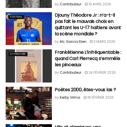
by
Contributeur
19 AVRIL 2026
Djouny Théodore Jr : n’a-t-il
FOOTBALL
pas fait le mauvais choix en
quittant les U-17 haïtiens avant
la scène mondiale ?
by
Mc Garcia Elien
3 MARS 2026
Frankétienne L’infréquentable :
LITTÉRATURE
quand Carl Pierrecq s’emmêle
les pinceaux
by
Contributeur
24 FÉVRIER 2026
Poètes 2000, êtes-vous las ?
LITTÉRATURE
by
Kerby Vilma
16 FÉVRIER 2026