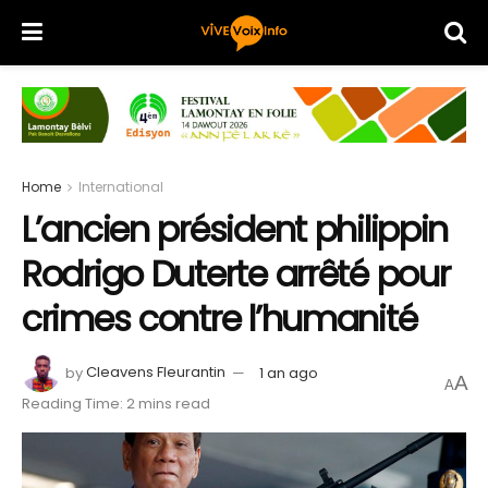
Home
International
L’ancien président philippin
Rodrigo Duterte arrêté pour
crimes contre l’humanité
by
Cleavens Fleurantin
1 an ago
A
A
Reading Time: 2 mins read