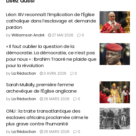
Lisez aussi
Léon XIV reconnaît l’implication de l’Église
catholique dans l’esclavage et demande
pardon
by
Williamson André
27 MAI 2026
0
« Il faut oublier la question de la
démocratie. La démocratie, ce n’est pas
pour nous » : Ibrahim Traoré ne plaide que
pour la révolution
by
La Rédaction
3 AVRIL 2026
0
Sarah Mullally, première femme
archevêque de l’Église anglicane
by
La Rédaction
26 MARS 2026
0
ONU : la traite transatlantique des
esclaves africains proclamée crime le
plus grave contre l’humanité
by
La Rédaction
25 MARS 2026
0