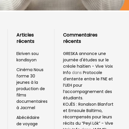
Articles
Commentaires
récents
récents
Ekriven sou
GRESKA annonce une
kondisyon
journée d'études sur le
créole haïtien - Vive Voix
Cinéma Nous
Info
dans
Protocole
forme 30
d’entente entre le FNE et
jeunes à la
l’UEH pour
production de
l’accompagnement des
films
étudiants.
documentaires
KOJÈS : Ronalson Blanfort
à Jacmel
et Ernsoule Baltimo,
récompensés pour leurs
Abécédaire
récits du “Peyi Lòk” - Vive
de voyage