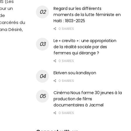
IS (Les
our un
Regard sur les différents
moments de la lutte féministe en
 de
Haïti : 1803-2025
carcérés du
ana Désiré,
0 SHARES
Le « crevito » : une appropriation
de la réalité sociale par des
femmes qui dérange ?
0 SHARES
Ekriven sou kondisyon
0 SHARES
Cinéma Nous forme 30 jeunes à la
production de films
documentaires à Jacmel
0 SHARES