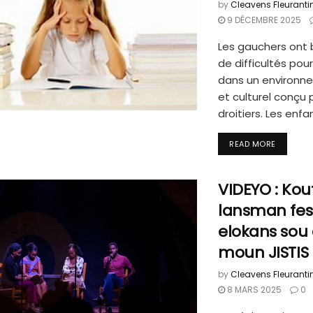
by
Cleavens Fleuranti
9 DÉCEMBRE 2025
Les gauchers ont
de difficultés pou
dans un environne
et culturel conçu 
droitiers. Les enfan
READ MORE
VIDEYO : Kou
lansman fest
elokans sou
moun JISTIS 
by
Cleavens Fleuranti
8 MARS 2025
0