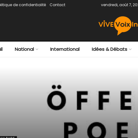
litique de confidentialité
Contact
vendredi, août 7, 2
il
National
International
Idées & Débats