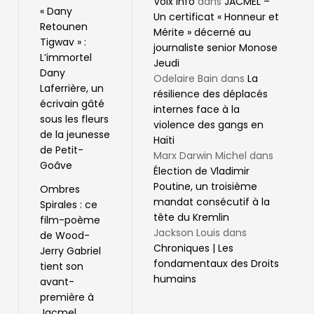
Voix Info
dans
JACMEL –
« Dany
Un certificat « Honneur et
Retounen
Mérite » décerné au
Tigwav » :
journaliste senior Monose
L’immortel
Jeudi
Dany
Odelaire Bain
dans
La
Laferrière, un
résilience des déplacés
écrivain gâté
internes face à la
sous les fleurs
violence des gangs en
de la jeunesse
Haïti
de Petit-
Marx Darwin Michel
dans
Goâve
Élection de Vladimir
Poutine, un troisième
Ombres
mandat consécutif à la
Spirales : ce
tête du Kremlin
film-poème
Jackson Louis
dans
de Wood-
Chroniques | Les
Jerry Gabriel
fondamentaux des Droits
tient son
humains
avant-
première à
Jacmel