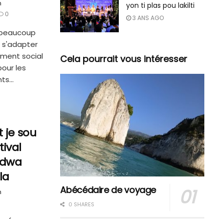
n
yon ti plas pou lakilti
0
3 ANS AGO
 beaucoup
r s'adapter
ment social
Cela pourrait vous intéresser
pour les
ts...
t je sou
ival
 dwa
la
Abécédaire de voyage
n
0 SHARES