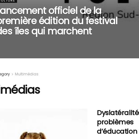
CULTURE
Lancement officiel de la
première édition du festival
des îles qui marchent
egory
Multimédias
imédias
Dyslatéralité
problèmes
d’éducation 