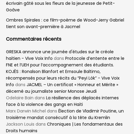
écrivain gâté sous les fleurs de la jeunesse de Petit-
Goâve
Ombres Spirales : ce film-poème de Wood-Jerry Gabriel
tient son avant-première à Jacmel
Commentaires récents
GRESKA annonce une journée d'études sur le créole
haïtien - Vive Voix Info
dans
Protocole d’entente entre le
FNE et l’UEH pour l’accompagnement des étudiants.
KOJÈS : Ronalson Blanfort et Ernsoule Baltimo,
récompensés pour leurs récits du “Peyi Lòk” - Vive Voix
Info
dans
JACMEL – Un certificat « Honneur et Mérite »
décerné au journaliste senior Monose Jeudi
Odelaire Bain
dans
La résilience des déplacés internes
face à la violence des gangs en Haïti
Marx Darwin Michel
dans
Élection de Vladimir Poutine, un
troisième mandat consécutif à la tête du Kremlin
Jackson Louis
dans
Chroniques | Les fondamentaux des
Droits humains