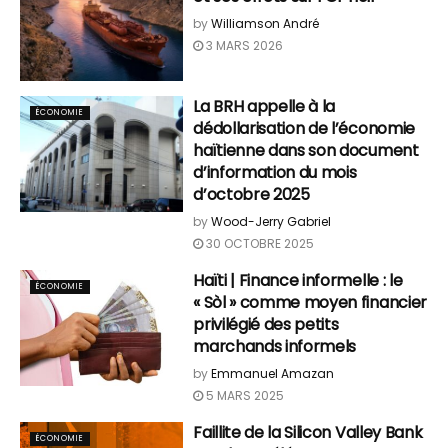
by
Williamson André
3 MARS 2026
La BRH appelle à la
ÉCONOMIE
dédollarisation de l’économie
haïtienne dans son document
d’information du mois
d’octobre 2025
by
Wood-Jerry Gabriel
30 OCTOBRE 2025
Haïti | Finance informelle : le
ÉCONOMIE
« Sòl » comme moyen financier
privilégié des petits
marchands informels
by
Emmanuel Amazan
5 MARS 2025
Faillite de la Silicon Valley Bank
ÉCONOMIE