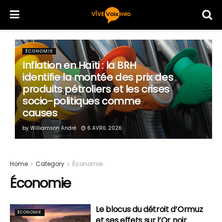
ÉCONOMIE
Inflation en Haïti : la BRH
identifie la montée des prix des
produits pétroliers et les crises
socio-politiques comme
causes
by
Williamson André
6 AVRIL 2026
Home
Category
Économie
Économie
Le blocus du détroit d’Ormuz
ÉCONOMIE
et ses effets sur l’Or noir