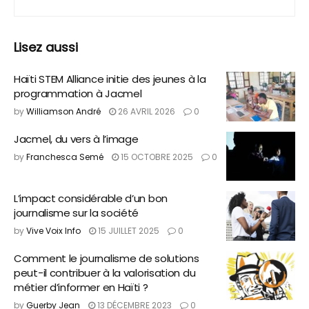
Lisez aussi
Haïti STEM Alliance initie des jeunes à la
programmation à Jacmel
by
Williamson André
26 AVRIL 2026
0
Jacmel, du vers à l’image
by
Franchesca Semé
15 OCTOBRE 2025
0
L’impact considérable d’un bon
journalisme sur la société
by
Vive Voix Info
15 JUILLET 2025
0
Comment le journalisme de solutions
peut-il contribuer à la valorisation du
métier d’informer en Haïti ?
by
Guerby Jean
13 DÉCEMBRE 2023
0