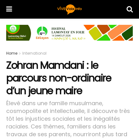
Home
International
Zohran Mamdani : le
parcours non-ordinaire
d’un jeune maire
Élevé dans une famille musulmane,
cosmopolite et intellectuelle, il découvre très
tôt les injustices sociales et les inégalités
raciales. Ces thèmes, familiers dans les
travaux de ses parents, nourriront plus tard