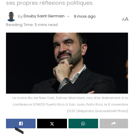
ses propres réflexions politiques.
by
Douby Saint Germain
9 mois ago
A
A
Reading Time: 5 mins read
Le maire élu de New York, Zohran Mamdani, lors d'un événement à la
conférence SOMOS Puerto Rico à San Juan, Porto Rico, le 6 novembre
2025 [Alejandro GranadilloAP Photo]