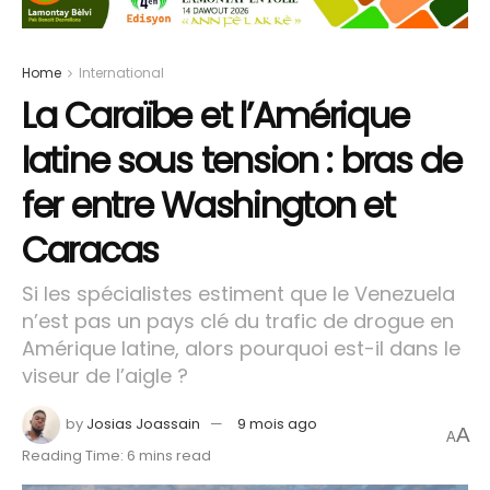
Home
International
La Caraïbe et l’Amérique
latine sous tension : bras de
fer entre Washington et
Caracas
Si les spécialistes estiment que le Venezuela
n’est pas un pays clé du trafic de drogue en
Amérique latine, alors pourquoi est-il dans le
viseur de l’aigle ?
by
Josias Joassain
9 mois ago
A
A
Reading Time: 6 mins read