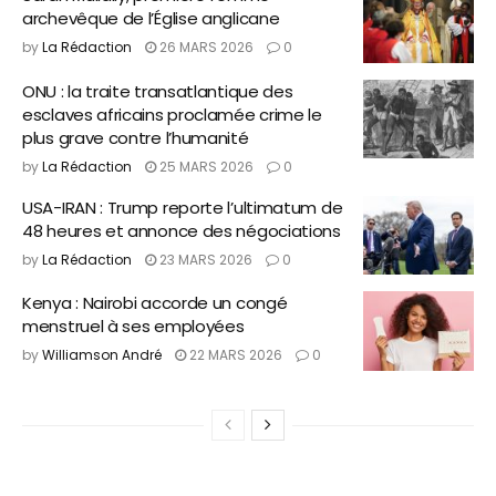
archevêque de l’Église anglicane
by
La Rédaction
26 MARS 2026
0
ONU : la traite transatlantique des
esclaves africains proclamée crime le
plus grave contre l’humanité
by
La Rédaction
25 MARS 2026
0
USA-IRAN : Trump reporte l’ultimatum de
48 heures et annonce des négociations
by
La Rédaction
23 MARS 2026
0
Kenya : Nairobi accorde un congé
menstruel à ses employées
by
Williamson André
22 MARS 2026
0