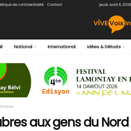
litique de confidentialité
Contact
jeudi, août 6, 202
il
National
International
Idées & Débats
oniques
abres aux gens du Nor