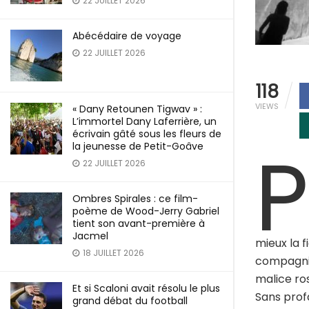
22 JUILLET 2026
Abécédaire de voyage
22 JUILLET 2026
118
VIEWS
« Dany Retounen Tigwav » :
L’immortel Dany Laferrière, un
écrivain gâté sous les fleurs de
P
la jeunesse de Petit-Goâve
22 JUILLET 2026
Ombres Spirales : ce film-
poème de Wood-Jerry Gabriel
tient son avant-première à
Jacmel
mieux la 
18 JUILLET 2026
compagnie
malice ros
Et si Scaloni avait résolu le plus
Sans profa
grand débat du football