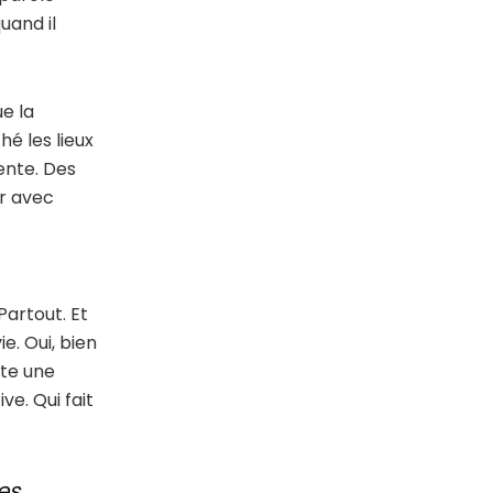
uand il
e la
hé les lieux
tente. Des
er avec
Partout. Et
e. Oui, bien
ste une
e. Qui fait
les