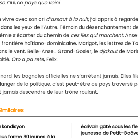
se.
Oui, ce
pays que voici
.
e vivre avec son cri
d’assaut à la nuit
, j’ai appris à regard
dans les yeux de l’Autre. Témoin du désenchantement de s
érémie s’écarter du chemin de
ces îles qui marchent.
Anse-
 frontière haïtiano-dominicaine. Marigot, les lettres de 
ans le vent. Belle-Anse… Grand-Gosier, le
djakout
de Mori
itié.
Oto a pa rete
, Felix.
nord, les bagnoles officielles ne s’arrêtent jamais. Elles file
 danger de la politique, c’est peut-être ce pays traversé p
t jamais descendre de leur trône roulant.
Similaires
u kondisyon
écrivain gâté sous les fle
jeunesse de Petit-Goâv
us forme 30 jeunes à la