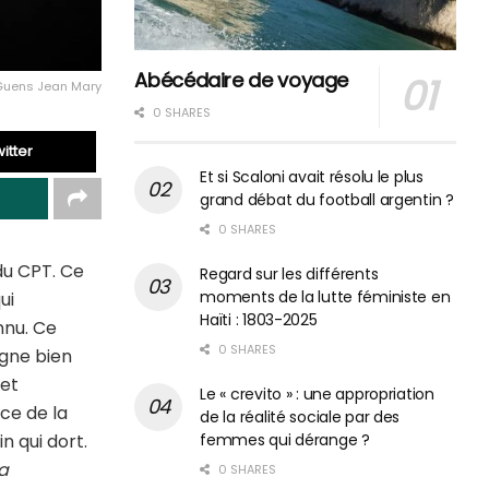
Abécédaire de voyage
 Guens Jean Mary
0 SHARES
itter
Et si Scaloni avait résolu le plus
grand débat du football argentin ?
0 SHARES
 du CPT. Ce
Regard sur les différents
moments de la lutte féministe en
ui
Haïti : 1803-2025
nnu. Ce
0 SHARES
igne bien
 et
Le « crevito » : une appropriation
ce de la
de la réalité sociale par des
femmes qui dérange ?
n qui dort.
la
0 SHARES