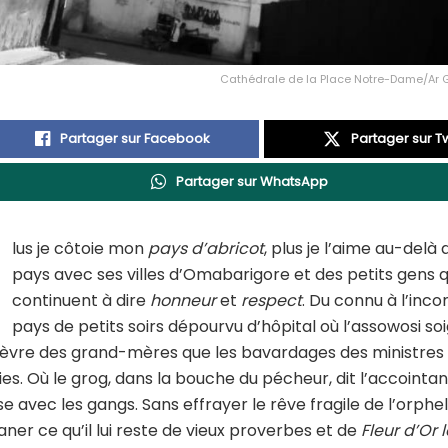
Cathédrale de la Place Notre-Dame/Ar
Partager sur Facebook
Partager sur Tw
Partager sur WhatsApp
lus je côtoie mon
pays d’abricot
, plus je l’aime au-delà
pays avec ses villes d’Omabarigore et des petits gens q
continuent à dire
honneur
et
respect
. Du connu à l’inco
pays de petits soirs dépourvu d’hôpital où l’assowosi so
fièvre des grand-mères que les bavardages des ministres
s. Où le grog, dans la bouche du pécheur, dit l’accointan
e avec les gangs. Sans effrayer le rêve fragile de l’orpheli
ner ce qu’il lui reste de vieux proverbes et de
Fleur d’Or 