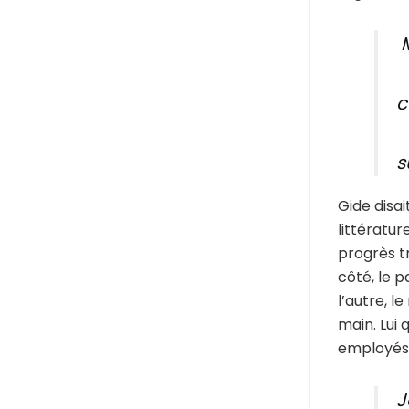
c
s
Gide disai
littératur
progrès t
côté, le 
l’autre, l
main. Lui 
employés
J