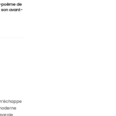
lm-poème de
t son avant-
n n’échappe
s moderne
 parole