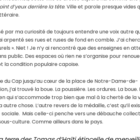
int d’yeux derrière la tête
. Ville et parole presque vides q
ittéraire.
sé par ma curiosité de toujours entendre une voix autre qu
ai arpenté ses rues et ruses de fond en comble. J’ai cherc
turels ». Niet ! Je n’y ai rencontré que des enseignes en at
ans public. Des espaces où rien ne s’organise pour renou
 et la condition populaire capoise.
ée du Cap jusqu’au cœur de la place de Notre-Dame-de-
on, j’ai trouvé la boue. La poussière. Les ordures. La boue. 
en qui s’accommode trop bien que mal à la cherté de la vi
y a autre chose. L’autre revers de la médaille, c’est qu’il exi
 sociale. Mais celle-ci penche vers une débauche collectiv
 sous-culture. Comme ailleurs dans le pays.
a terre des Tomas d’Haïti étincelle de merveil