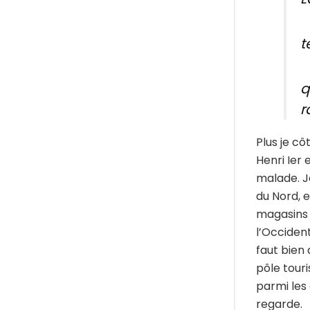
t
q
r
Plus je c
Henri Ier
malade. J
du Nord, 
magasins 
l’Occident
faut bien 
pôle tour
parmi les 
regarde.