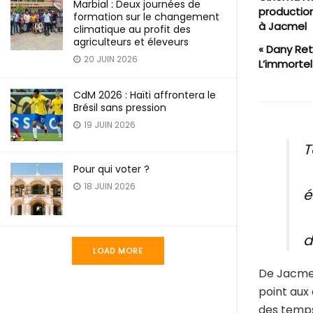
Marbial : Deux journées de
productio
formation sur le changement
à Jacmel
climatique au profit des
agriculteurs et éleveurs
« Dany Ret
20 JUIN 2026
L’immortel
CdM 2026 : Haïti affrontera le
Brésil sans pression
19 JUIN 2026
T
Pour qui voter ?
18 JUIN 2026
é
d
LOAD MORE
De Jacmel
point aux 
des temps