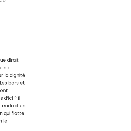
e dirait
moine
 la dignité
Les bars et
tent
d’ici ? Il
t endroit un
 qui flotte
n le