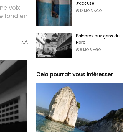
J’accuse
ne voix
12 MOIS AGO
de fond en
Palabres aux gens du
A
Nord
A
8 MOIS AGO
Cela pourrait vous intéresser