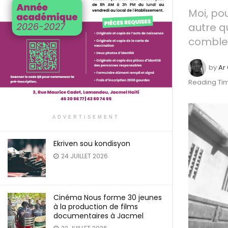
Moi, po
autre q
comble. 
by
Ar
Reading Tim
ADVERTISEMENT
Ekriven sou kondisyon
24 JUILLET 2026
Cinéma Nous forme 30 jeunes
à la production de films
documentaires à Jacmel