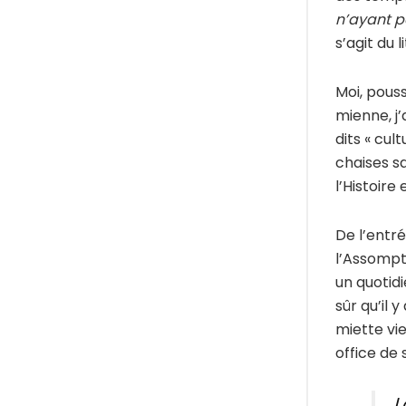
n’ayant po
s’agit du l
Moi, pous
mienne, j’
dits « cul
chaises s
l’Histoire
De l’entr
l’Assompti
un quotidi
sûr qu’il 
miette vie
office de
L