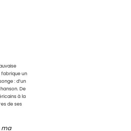
mauvaise
n fabrique un
songe : d’un
 chanson. De
ricains à la
ires de ses
de ma