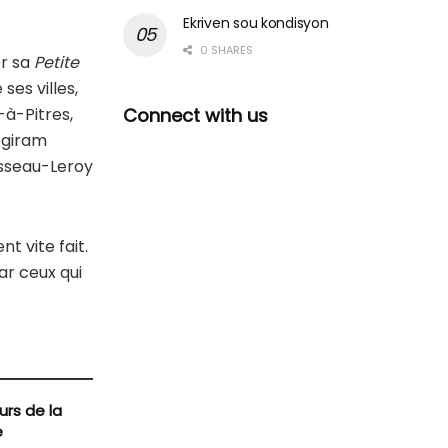
Ekriven sou kondisyon
0 SHARES
er sa
Petite
es villes,
Connect with us
à-Pitres,
Togiram
sseau-Leroy
nt vite fait.
ar ceux qui
urs de la
e