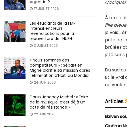
argentin ?
Caciques
17 JUILLET 2026
À force d
Les étudiants de la FMP
fille bleue
intensifient leurs
je vois J
revendications pour la
réouverture de l’HUEH
pute de la
3 JUILLET 2026
brûlées d
jeté sans p
« Nous sommes des
compétiteurs » : Sébastien
Du sud au 
Migné clarifie sa mission après
l’élimination d’Haïti au Mondial
Et le vrai
24 JUIN 2026
ne veulen
Darlin Johancy Michel : « Faire
Articles
de la musique, c’est déjà un
acte de résistance »
22 JUIN 2026
Ekriven so
Cinéma No