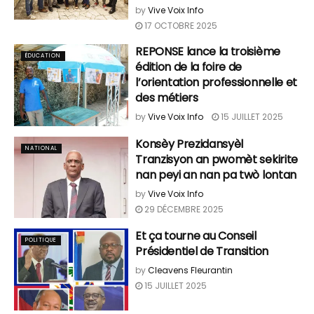
by
Vive Voix Info
17 OCTOBRE 2025
REPONSE lance la troisième
ÉDUCATION
édition de la foire de
l’orientation professionnelle et
des métiers
by
Vive Voix Info
15 JUILLET 2025
Konsèy Prezidansyèl
NATIONAL
Tranzisyon an pwomèt sekirite
nan peyi an nan pa twò lontan
by
Vive Voix Info
29 DÉCEMBRE 2025
Et ça tourne au Conseil
POLITIQUE
Présidentiel de Transition
by
Cleavens Fleurantin
15 JUILLET 2025