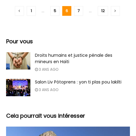
1
…
5
6
7
…
12
Pour vous
Droits humains et justice pénale des
mineurs en Haïti
3 ANS AGO
Salon Liv Pòtoprens : yon ti plas pou lakilti
3 ANS AGO
Cela pourrait vous intéresser