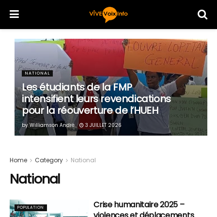
NATIONAL
Les étudiants de la FMP
intensifient leurs revendications
pour la réouverture de l’HUEH
by
Williamson André
3 JUILLET 2026
Home
Category
National
National
Crise humanitaire 2025 –
POPULATION
violences et déplacements