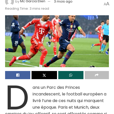
by
Mc Garcia Elien
3 mois ago
A
A
Reading Time: 3 mins read
D
ans un Parc des Princes
incandescent, le football européen a
livré l’une de ces nuits qui marquent
une époque. Paris et Munich, deux
empires du jeu offensif, se sont affrontés comme si