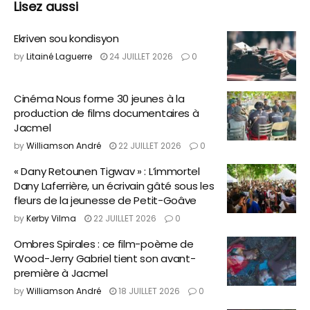
Lisez aussi
Ekriven sou kondisyon
by
Litainé Laguerre
24 JUILLET 2026
0
Cinéma Nous forme 30 jeunes à la
production de films documentaires à
Jacmel
by
Williamson André
22 JUILLET 2026
0
« Dany Retounen Tigwav » : L’immortel
Dany Laferrière, un écrivain gâté sous les
fleurs de la jeunesse de Petit-Goâve
by
Kerby Vilma
22 JUILLET 2026
0
Ombres Spirales : ce film-poème de
Wood-Jerry Gabriel tient son avant-
première à Jacmel
by
Williamson André
18 JUILLET 2026
0