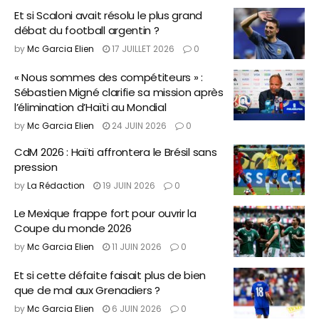
Et si Scaloni avait résolu le plus grand
débat du football argentin ?
by
Mc Garcia Elien
17 JUILLET 2026
0
« Nous sommes des compétiteurs » :
Sébastien Migné clarifie sa mission après
l’élimination d’Haïti au Mondial
by
Mc Garcia Elien
24 JUIN 2026
0
CdM 2026 : Haïti affrontera le Brésil sans
pression
by
La Rédaction
19 JUIN 2026
0
Le Mexique frappe fort pour ouvrir la
Coupe du monde 2026
by
Mc Garcia Elien
11 JUIN 2026
0
Et si cette défaite faisait plus de bien
que de mal aux Grenadiers ?
by
Mc Garcia Elien
6 JUIN 2026
0