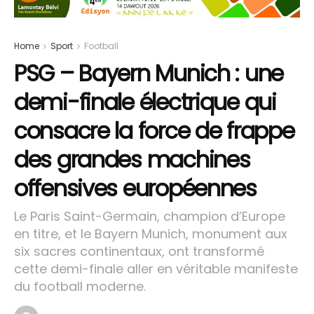
Home
Sport
Football
PSG – Bayern Munich : une
demi-finale électrique qui
consacre la force de frappe
des grandes machines
offensives européennes
Le Paris Saint-Germain, champion d’Europe
en titre, et le Bayern Munich, monument aux
six sacres continentaux, ont transformé
cette demi-finale aller en véritable manifeste
du football moderne.