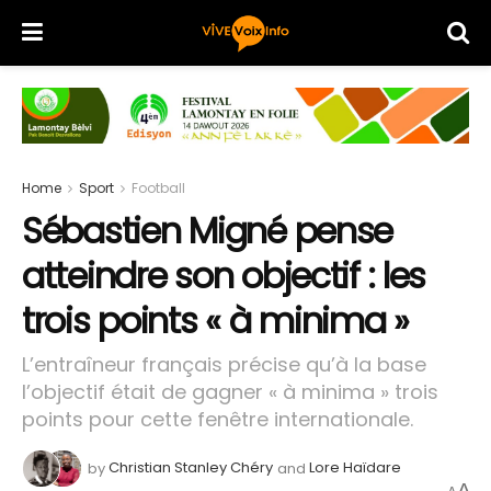
Home
Sport
Football
Sébastien Migné pense
atteindre son objectif : les
trois points « à minima »
L’entraîneur français précise qu’à la base
l’objectif était de gagner « à minima » trois
points pour cette fenêtre internationale.
by
Christian Stanley Chéry
and
Lore Haïdare
A