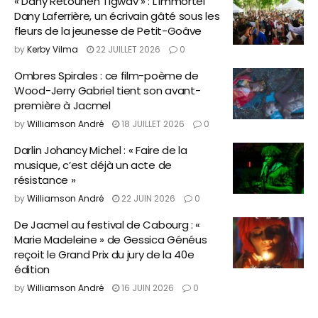
« Dany Retounen Tigwav » : L’immortel
Dany Laferrière, un écrivain gâté sous les
fleurs de la jeunesse de Petit-Goâve
by
Kerby Vilma
22 JUILLET 2026
0
Ombres Spirales : ce film-poème de
Wood-Jerry Gabriel tient son avant-
première à Jacmel
by
Williamson André
18 JUILLET 2026
0
Darlin Johancy Michel : « Faire de la
musique, c’est déjà un acte de
résistance »
by
Williamson André
22 JUIN 2026
0
De Jacmel au festival de Cabourg : «
Marie Madeleine » de Gessica Généus
reçoit le Grand Prix du jury de la 40e
édition
by
Williamson André
16 JUIN 2026
0