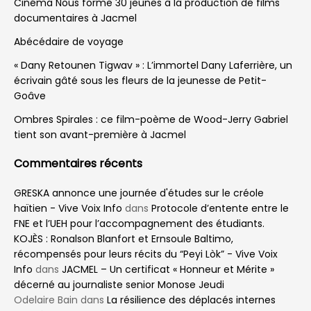
Home
Idées & Débats
Tribune
Disons « Non » au grand
festin de la résignation
La malbouffe massive qui s’étale sur notre
territoire est le produit d’un long
conditionnement. Et l’accès à une
alimentation saine reste un luxe pour
beaucoup.
by
Ar Guens Jean Mary
12 mois ago