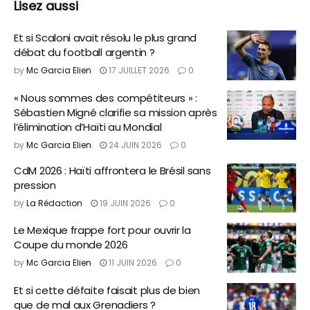
Lisez aussi
Et si Scaloni avait résolu le plus grand
débat du football argentin ?
by
Mc Garcia Elien
17 JUILLET 2026
0
« Nous sommes des compétiteurs » :
Sébastien Migné clarifie sa mission après
l’élimination d’Haïti au Mondial
by
Mc Garcia Elien
24 JUIN 2026
0
CdM 2026 : Haïti affrontera le Brésil sans
pression
by
La Rédaction
19 JUIN 2026
0
Le Mexique frappe fort pour ouvrir la
Coupe du monde 2026
by
Mc Garcia Elien
11 JUIN 2026
0
Et si cette défaite faisait plus de bien
que de mal aux Grenadiers ?