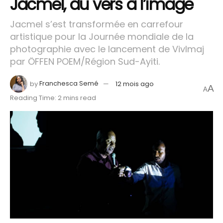
Jacmel, du vers à l’image
Jacmel s’est transformée en carrefour
artistique pour la Journée mondiale de la
photographie avec le lancement de VivImaj
par ÖFFEN POEM/Région Sud-Ayiti.
by
Franchesca Semé
12 mois ago
A
A
Reading Time: 2 mins read