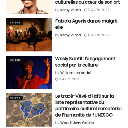
culturelles au cœur de son art
by
Kerby Vilma
11 AVRIL 2026
Fabiola Agenis danse malgré
CULTURE
elle
by
Kerby Vilma
6 AVRIL 2026
Wesly Saintil : l’engagement
CULTURE
social par la culture
by
Williamson André
6 AVRIL 2026
Le tracé-Vèvè d’Haïti sur la
CULTURE
liste représentative du
patrimoine culturel immatériel
de l’humanité de l’UNESCO
by
Wood-Jerry Gabriel