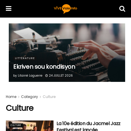
LITTÉRATURE
Ekriven sou kondisyon
by
Litainé Laguerre
24 JUILLET 2026
Home
Category
Culture
Culture
La 10e édition du Jacmel Jazz
CULTURE
Festival est lancée