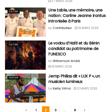
27 MARS 2026
Une table, une mémoire, une
CULTURE
nation : Carline Jeanne Irantus
intronisée à Paris
by
Contributeur
19 MARS 2026
Le vodou d’Haïti et du Bénin
CULTURE
candidat au patrimoine de
l’UNESCO
by
Williamson André
19 MARS 2026
Jemp Philias dit « LUX P », un
MUSIQUE
musicien lumineux
by
Kerby Vilma
12 MARS 2026
1
2
3
…
8