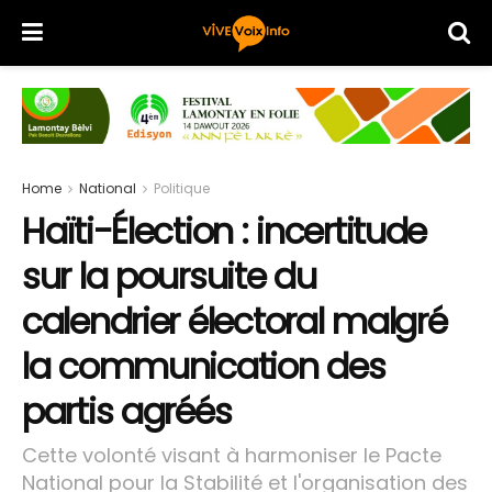
Home
National
Politique
Haïti-Élection : incertitude
sur la poursuite du
calendrier électoral malgré
la communication des
partis agréés
Cette volonté visant à harmoniser le Pacte
National pour la Stabilité et l'organisation des