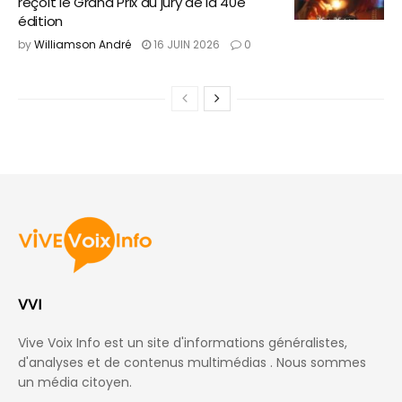
reçoit le Grand Prix du jury de la 40e
édition
by
Williamson André
16 JUIN 2026
0
Home
National
Société
Eloquentia : Abigaïl
Alexandre, un modèle de