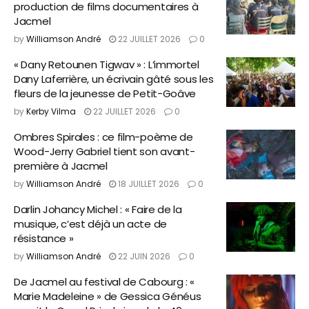
production de films documentaires à
Jacmel
by
Williamson André
22 JUILLET 2026
0
« Dany Retounen Tigwav » : L’immortel
Dany Laferrière, un écrivain gâté sous les
fleurs de la jeunesse de Petit-Goâve
by
Kerby Vilma
22 JUILLET 2026
0
Ombres Spirales : ce film-poème de
Wood-Jerry Gabriel tient son avant-
première à Jacmel
by
Williamson André
18 JUILLET 2026
0
Darlin Johancy Michel : « Faire de la
musique, c’est déjà un acte de
résistance »
by
Williamson André
22 JUIN 2026
0
De Jacmel au festival de Cabourg : «
Marie Madeleine » de Gessica Généus