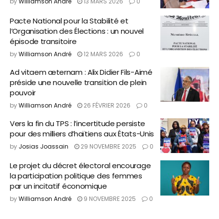
by
Williamson André
13 MARS 2026
0
Pacte National pour la Stabilité et
l’Organisation des Élections : un nouvel
épisode transitoire
by
Williamson André
12 MARS 2026
0
Ad vitaem æternam : Alix Didier Fils-Aimé
préside une nouvelle transition de plein
pouvoir
by
Williamson André
26 FÉVRIER 2026
0
Vers la fin du TPS : l’incertitude persiste
pour des milliers d’haïtiens aux États-Unis
by
Josias Joassain
29 NOVEMBRE 2025
0
Le projet du décret électoral encourage
la participation politique des femmes
par un incitatif économique
by
Williamson André
9 NOVEMBRE 2025
0