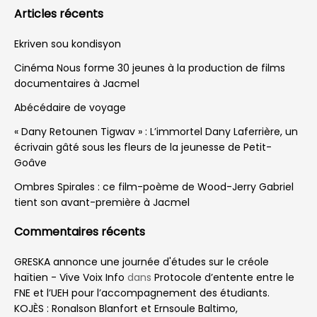
résistance par l’art oratoire
Abigaïl Alexandre, grande championne de
cette 9ᵉ édition d’Eloquentia, s’est distinguée
par sa rigueur, sa passion et sa force
oratoire.
by
Williamson André
4 mois ago
A
A
Reading Time: 2 mins read