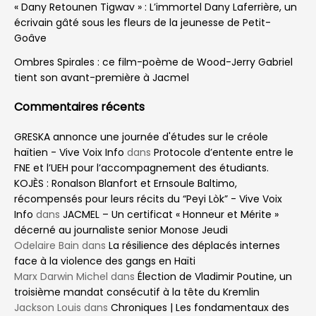
« Dany Retounen Tigwav » : L’immortel Dany Laferrière, un
écrivain gâté sous les fleurs de la jeunesse de Petit-
Goâve
Ombres Spirales : ce film-poème de Wood-Jerry Gabriel
tient son avant-première à Jacmel
Commentaires récents
GRESKA annonce une journée d'études sur le créole
haïtien - Vive Voix Info
dans
Protocole d’entente entre le
FNE et l’UEH pour l’accompagnement des étudiants.
KOJÈS : Ronalson Blanfort et Ernsoule Baltimo,
récompensés pour leurs récits du “Peyi Lòk” - Vive Voix
Info
dans
JACMEL – Un certificat « Honneur et Mérite »
décerné au journaliste senior Monose Jeudi
Odelaire Bain
dans
La résilience des déplacés internes
face à la violence des gangs en Haïti
Marx Darwin Michel
dans
Élection de Vladimir Poutine, un
troisième mandat consécutif à la tête du Kremlin
Jackson Louis
dans
Chroniques | Les fondamentaux des