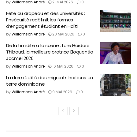
by
Williamson André
21 MAI 2026
0
Fête du drapeau et des universités :
l’insécurité redéfinit les formes
d’engagement étudiant en Haïti
by
Williamson André
20 MAI 2026
0
De la timidité à la scène : Lore Haïdare
Thibaud, la meilleure oratrice Eloquentia
Jacmel 2026
by
Williamson André
16 MAI 2026
0
La dure réalité des migrants haïtiens en
terre dominicaine
by
Williamson André
9 MAI 2026
0