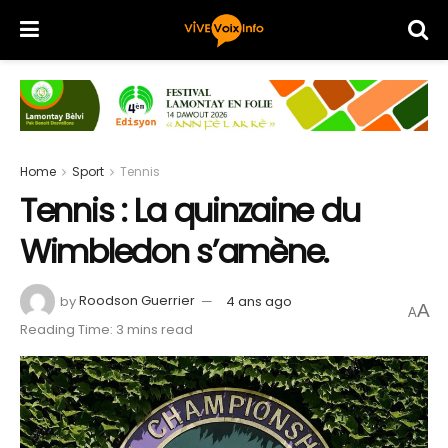
Home
Sport
Tennis
Tennis : La quinzaine du
Wimbledon s’amène.
by
Roodson Guerrier
4 ans ago
A
A
Reading Time: 3 mins read