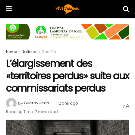
Home
National
Société
L’élargissement des
«territoires perdus» suite aux
commissariats perdus
by
Guerby Jean
2 ans ago
A
A
Reading Time: 7 mins read