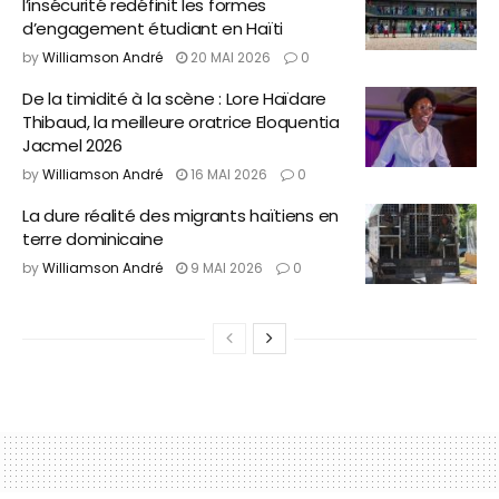
l’insécurité redéfinit les formes
d’engagement étudiant en Haïti
by
Williamson André
20 MAI 2026
0
De la timidité à la scène : Lore Haïdare
Thibaud, la meilleure oratrice Eloquentia
Jacmel 2026
by
Williamson André
16 MAI 2026
0
La dure réalité des migrants haïtiens en
terre dominicaine
by
Williamson André
9 MAI 2026
0