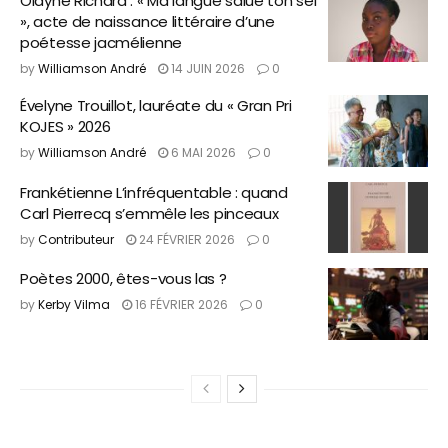
Oldyne Richard : « Ma langue salue ton sel
», acte de naissance littéraire d’une
poétesse jacmélienne
by
Williamson André
14 JUIN 2026
0
Évelyne Trouillot, lauréate du « Gran Pri
KOJES » 2026
by
Williamson André
6 MAI 2026
0
Frankétienne L’infréquentable : quand
Carl Pierrecq s’emmêle les pinceaux
by
Contributeur
24 FÉVRIER 2026
0
Poètes 2000, êtes-vous las ?
by
Kerby Vilma
16 FÉVRIER 2026
0