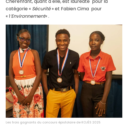
Cherenfant, quant à elle, est lauréate pour la
catégorie «
Sécurité
» et Fabien Cima pour
« l
‘Environnement
« .
Les trois gagnants du concours épistolaire de KOJÈS 2025