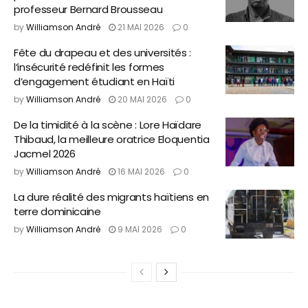
professeur Bernard Brousseau
by
Williamson André
21 MAI 2026
0
Fête du drapeau et des universités :
l’insécurité redéfinit les formes
d’engagement étudiant en Haïti
by
Williamson André
20 MAI 2026
0
De la timidité à la scène : Lore Haïdare
Thibaud, la meilleure oratrice Eloquentia
Jacmel 2026
by
Williamson André
16 MAI 2026
0
La dure réalité des migrants haïtiens en
terre dominicaine
by
Williamson André
9 MAI 2026
0