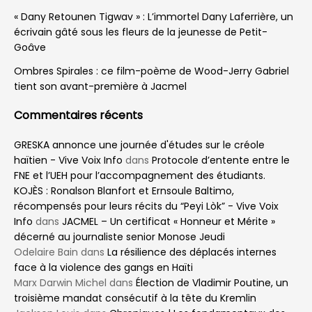
Home
International
L’état de santé du Pape
François inquiète, mais
sous contrôle
by
Cleavens Fleurantin
1 an ago
A
A
Reading Time: 2 mins read