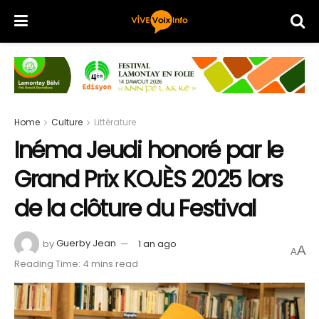
Home
Culture
Littérature
Inéma Jeudi honoré par le
Grand Prix KOJÈS 2025 lors
de la clôture du Festival
by
Guerby Jean
1 an ago
A
A
Reading Time: 4 mins read