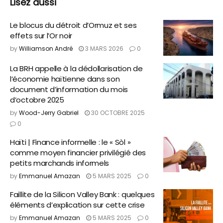
Lisez aussi
Le blocus du détroit d’Ormuz et ses
effets sur l’Or noir
by
Williamson André
3 MARS 2026
0
La BRH appelle à la dédollarisation de
l’économie haïtienne dans son
document d’information du mois
d’octobre 2025
by
Wood-Jerry Gabriel
30 OCTOBRE 2025
0
Haïti | Finance informelle : le « Sòl »
comme moyen financier privilégié des
petits marchands informels
by
Emmanuel Amazan
5 MARS 2025
0
Faillite de la Silicon Valley Bank : quelques
éléments d’explication sur cette crise
by
Emmanuel Amazan
5 MARS 2025
0