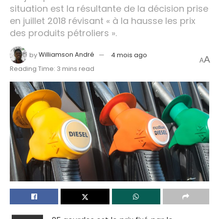
situation est la résultante de la décision prise
en juillet 2018 révisant « à la hausse les prix
des produits pétroliers ».
by
Williamson André
4 mois ago
A
A
Reading Time: 3 mins read