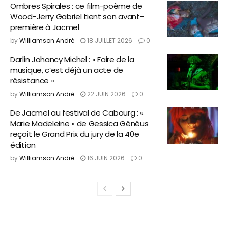
Ombres Spirales : ce film-poème de
Wood-Jerry Gabriel tient son avant-
première à Jacmel
by
Williamson André
18 JUILLET 2026
0
Darlin Johancy Michel : « Faire de la
musique, c’est déjà un acte de
résistance »
by
Williamson André
22 JUIN 2026
0
De Jacmel au festival de Cabourg : «
Marie Madeleine » de Gessica Généus
reçoit le Grand Prix du jury de la 40e
édition
by
Williamson André
16 JUIN 2026
0