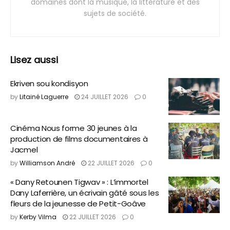
domaines dont la musique, la littérature et des
sujets de société.
Lisez aussi
Ekriven sou kondisyon
by
Litainé Laguerre
24 JUILLET 2026
0
Cinéma Nous forme 30 jeunes à la
production de films documentaires à
Jacmel
by
Williamson André
22 JUILLET 2026
0
« Dany Retounen Tigwav » : L’immortel
Dany Laferrière, un écrivain gâté sous les
fleurs de la jeunesse de Petit-Goâve
by
Kerby Vilma
22 JUILLET 2026
0