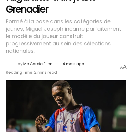
Grenadier
Formé à la base dans les catégories de
jeunes, Miguel Joseph incarne parfaitement
le modèle du joueur construit
progressivement au sein des sélections
nationales.
by
Mc Garcia Elien
4 mois ago
A
A
Reading Time: 2 mins read