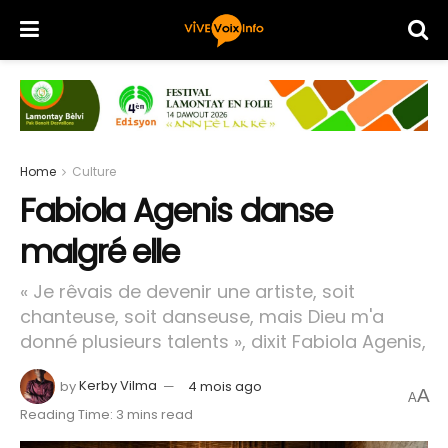
Home
Culture
Fabiola Agenis danse
malgré elle
« Je rêvais de devenir une artiste, soit
chanteuse, soit danseuse, mais Dieu m'a
donné plusieurs talents », dixit Fabiola Agenis,
by
Kerby Vilma
4 mois ago
A
A
Reading Time: 3 mins read