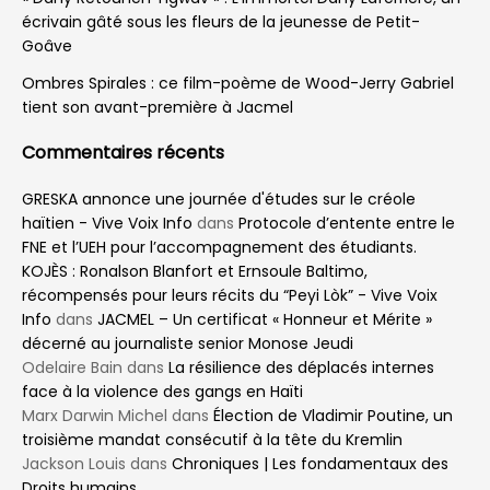
écrivain gâté sous les fleurs de la jeunesse de Petit-
Goâve
Ombres Spirales : ce film-poème de Wood-Jerry Gabriel
tient son avant-première à Jacmel
Commentaires récents
GRESKA annonce une journée d'études sur le créole
haïtien - Vive Voix Info
dans
Protocole d’entente entre le
FNE et l’UEH pour l’accompagnement des étudiants.
KOJÈS : Ronalson Blanfort et Ernsoule Baltimo,
récompensés pour leurs récits du “Peyi Lòk” - Vive Voix
Info
dans
JACMEL – Un certificat « Honneur et Mérite »
décerné au journaliste senior Monose Jeudi
Odelaire Bain
dans
La résilience des déplacés internes
face à la violence des gangs en Haïti
Marx Darwin Michel
dans
Élection de Vladimir Poutine, un
troisième mandat consécutif à la tête du Kremlin
Jackson Louis
dans
Chroniques | Les fondamentaux des
Droits humains