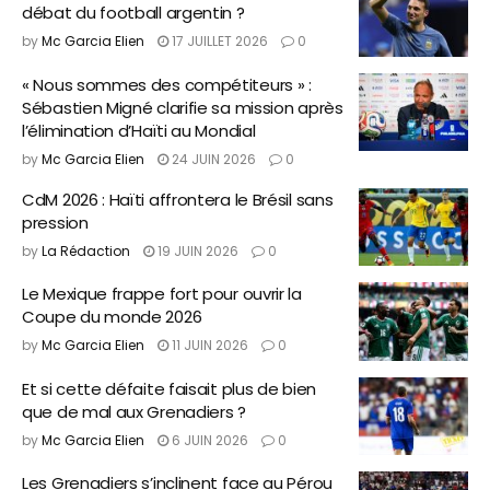
débat du football argentin ?
by
Mc Garcia Elien
17 JUILLET 2026
0
« Nous sommes des compétiteurs » :
Sébastien Migné clarifie sa mission après
l’élimination d’Haïti au Mondial
by
Mc Garcia Elien
24 JUIN 2026
0
CdM 2026 : Haïti affrontera le Brésil sans
pression
by
La Rédaction
19 JUIN 2026
0
Le Mexique frappe fort pour ouvrir la
Coupe du monde 2026
by
Mc Garcia Elien
11 JUIN 2026
0
Et si cette défaite faisait plus de bien
que de mal aux Grenadiers ?
by
Mc Garcia Elien
6 JUIN 2026
0
Les Grenadiers s’inclinent face au Pérou