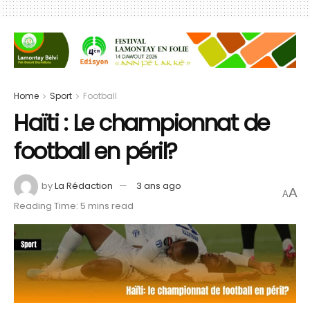
Home
Sport
Football
Haïti : Le championnat de
football en péril?
by
La Rédaction
3 ans ago
A
A
Reading Time: 5 mins read