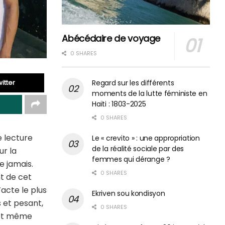
Abécédaire de voyage
0 SHARES
itter
Regard sur les différents
moments de la lutte féministe en
Haïti : 1803-2025
0 SHARES
e lecture
Le « crevito » : une appropriation
de la réalité sociale par des
ur la
femmes qui dérange ?
e jamais.
0 SHARES
t de cet
’acte le plus
Ekriven sou kondisyon
s et pesant,
0 SHARES
, et même