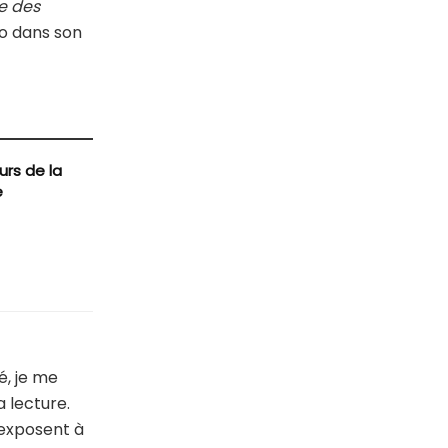
e des
co dans son
urs de la
e
é, je me
a lecture.
 exposent à