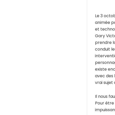
Le 3 octob
animée pa
et technol
Gary Vict
prendre l
conduit le
interventi
personna
existe enc
avec des l
vrai sujet
Il nous fa
Pour être 
impuissan