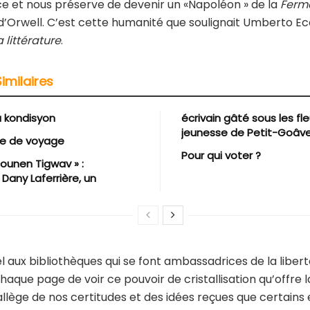
e et nous préserve de devenir un «Napoléon » de la
Ferm
d’Orwell. C’est cette humanité que soulignait Umberto E
a littérature
.
Similaires
u kondisyon
écrivain gâté sous les fle
jeunesse de Petit-Goâv
re de voyage
Pour qui voter ?
ounen Tigwav » :
 Dany Laferrière, un
 aux bibliothèques qui se font ambassadrices de la libert
chaque page de voir ce pouvoir de cristallisation qu’offre l
 allège de nos certitudes et des idées reçues que certains