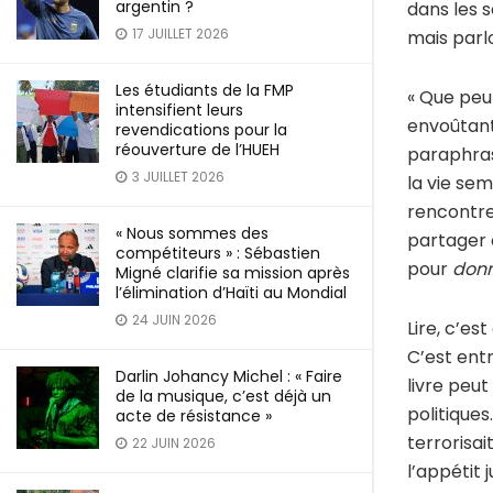
argentin ?
dans les s
17 JUILLET 2026
mais parlo
Les étudiants de la FMP
« Que peu
intensifient leurs
envoûtant 
revendications pour la
réouverture de l’HUEH
paraphrase
3 JUILLET 2026
la vie se
rencontres
« Nous sommes des
partager 
compétiteurs » : Sébastien
pour
donn
Migné clarifie sa mission après
l’élimination d’Haïti au Mondial
24 JUIN 2026
Lire, c’es
C’est entr
Darlin Johancy Michel : « Faire
livre peut
de la musique, c’est déjà un
politiques
acte de résistance »
terrorisai
22 JUIN 2026
l’appétit 