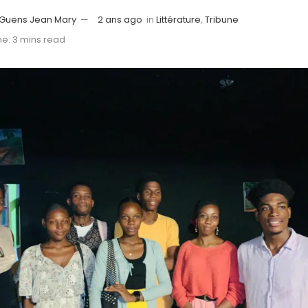
 Guens Jean Mary
2 ans ago
in
Littérature
,
Tribune
e: 3 mins read