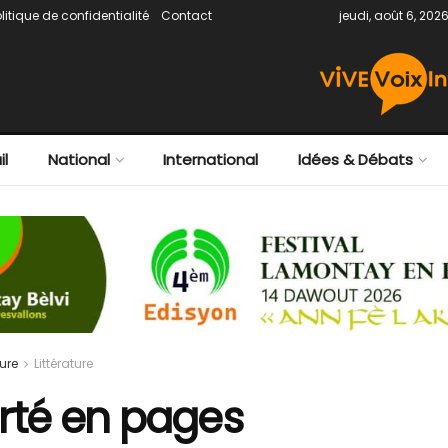
litique de confidentialité
Contact
jeudi, août 6, 202
il
National
International
Idées & Débats
ure
Littérature
erté en pages