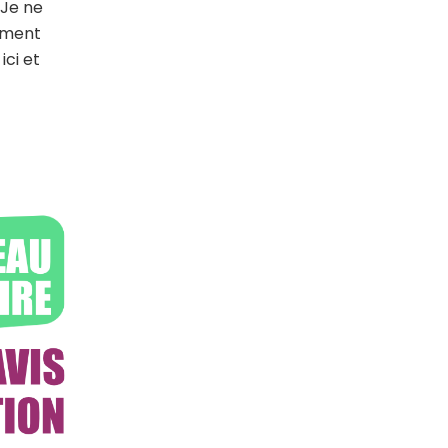
 Je ne
nement
ici et