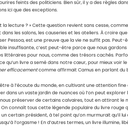
ourires feints des politiciens. Bien sûr, il y a des règles d
ns ici que des exceptions.
t la lecture ? » Cette question revient sans cesse, comme
dans les salons, les causeries et les ateliers. À croire que 
r Pessoa, est une preuve que la vie ne suffit pas. Peut-êt
mble insuffisante, c’est peut-être parce que nous gardons
 littéraires pour nous, comme des trésors cachés. Parfois,
ce qu’un livre a semé dans notre cœur, pour mieux voir l
er efficacement
comme affirmait Camus en parlant du 
t être à l’écoute du monde, en cultivant une attention fine 
er dans un vaste jardin de nuances où l’on peut explorer l
 nous préserver de certains calvaires, tout en attirant le
. On connaît tous cette légende populaire du livre rouge q
t un certain président, à tel point qu’on murmurait qu’il lui 
jusqu’à l’orgasme ! En d’autres termes, un livre illumine, lib