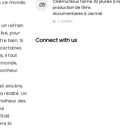
Cinéma Nous forme 30 jeunes à la
ans ce monde,
production de films
documentaires à Jacmel
0 SHARES
 un refrain
lire, pour
Connect with us
re bien. Si
 certaines
 il faut
e monde,
bonheur.
et sincère.
a réalité. Un
 malheur des
ui
ôtait
ère la