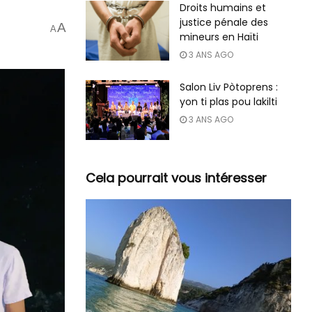
Droits humains et
justice pénale des
A
A
mineurs en Haïti
3 ANS AGO
Salon Liv Pòtoprens :
yon ti plas pou lakilti
3 ANS AGO
Cela pourrait vous intéresser