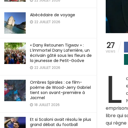
22 JUILLET 2026
Abécédaire de voyage
22 JUILLET 2026
27
« Dany Retounen Tigwav » :
L’immortel Dany Laferrière, un
VIEWS
écrivain gâté sous les fleurs de
la jeunesse de Petit-Goâve
L
22 JUILLET 2026
Ombres Spirales : ce film-
poème de Wood-Jerry Gabriel
tient son avant-première à
Jacmel
18 JUILLET 2026
emprisonne
libre qui 
Et si Scaloni avait résolu le plus
qui règne 
grand débat du football