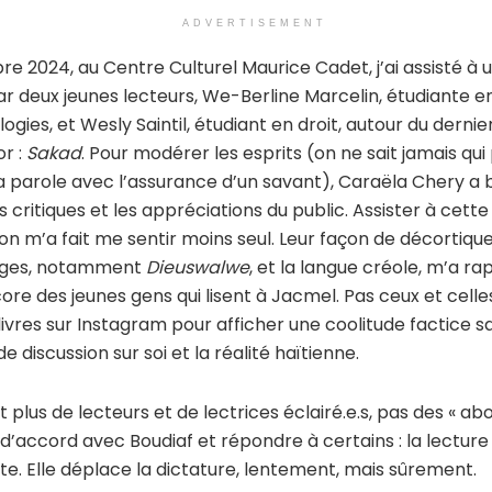
ADVERTISEMENT
re 2024, au Centre Culturel Maurice Cadet, j’ai assisté à 
r deux jeunes lecteurs, We-Berline Marcelin, étudiante e
ogies, et Wesly Saintil, étudiant en droit, autour du dernier
or :
Sakad
. Pour modérer les esprits (on ne sait jamais qui
a parole avec l’assurance d’un savant), Caraëla Chery a
s critiques et les appréciations du public. Assister à cette
on m’a fait me sentir moins seul. Leur façon de décortique
ges, notamment
Dieuswalwe
, et la langue créole, m’a rap
ore des jeunes gens qui lisent à Jacmel. Pas ceux et celle
ivres sur Instagram pour afficher une coolitude factice s
 de discussion sur soi et la réalité haïtienne.
ut plus de lecteurs et de lectrices éclairé.e.s, pas des « ab
d’accord avec Boudiaf et répondre à certains : la lecture
te. Elle déplace la dictature, lentement, mais sûrement.