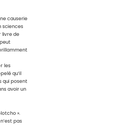
une causerie
n sciences
 livre de
 peut
 brillamment
r les
pelé qu’il
s qui posent
ans avoir un
olotcho ».
 n’est pas