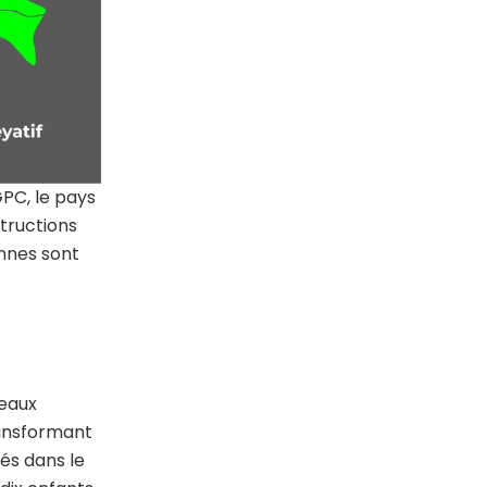
GPC, le pays
structions
onnes sont
 eaux
ransformant
és dans le