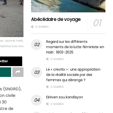
Abécédaire de voyage
0 SHARES
n, Jacmel, Haïti,
Regard sur les différents
el/Vive Voix Info
moments de la lutte féministe en
Haïti : 1803-2025
0 SHARES
itter
Le « crevito » : une appropriation
de la réalité sociale par des
femmes qui dérange ?
0 SHARES
es (SNGRD),
n civile
Ekriven sou kondisyon
i 30
0 SHARES
stre de