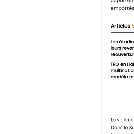
départeme
emportés 
Articles
Les étudia
leurs reve
réouvertur
FRG en Haï
multinatio
modèle de
La violen
Dans le S