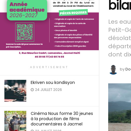
bil
Les eau
Petit-G
désolat
départe
dont di
ADVERTISEMENT
by
Do
Ekriven sou kondisyon
24 JUILLET 2026
Cinéma Nous forme 30 jeunes
à la production de films
documentaires à Jacmel