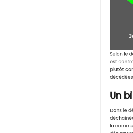
Selon le 
est confro
plutôt con
décédées, 
Un b
Dans le d
déchaînée
la commun