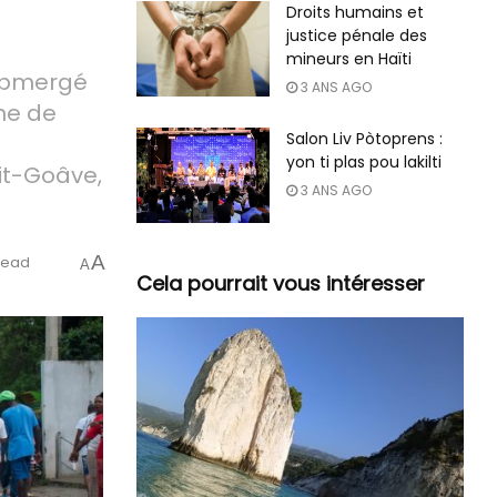
Droits humains et
justice pénale des
mineurs en Haïti
submergé
3 ANS AGO
ne de
Salon Liv Pòtoprens :
yon ti plas pou lakilti
it-Goâve,
3 ANS AGO
A
read
A
Cela pourrait vous intéresser