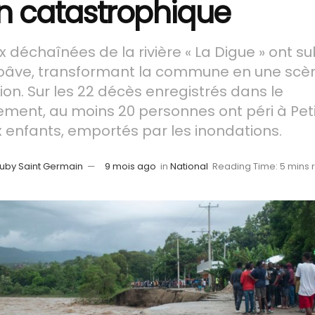
an catastrophique
x déchaînées de la rivière « La Digue » ont 
oâve, transformant la commune en une scè
ion. Sur les 22 décès enregistrés dans le
ment, au moins 20 personnes ont péri à Pet
x enfants, emportés par les inondations.
uby Saint Germain
9 mois ago
in
National
Reading Time: 5 mins 