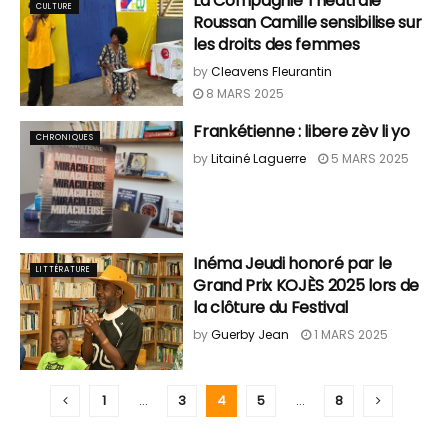
La Compagnie Théâtrale
CULTURE
Roussan Camille sensibilise sur
les droits des femmes
by
Cleavens Fleurantin
8 MARS 2025
Frankétienne : libere zèv li yo
CHRONIQUES
by
Litainé Laguerre
5 MARS 2025
Inéma Jeudi honoré par le
LITTÉRATURE
Grand Prix KOJÈS 2025 lors de
la clôture du Festival
by
Guerby Jean
1 MARS 2025
1
…
3
4
5
…
8