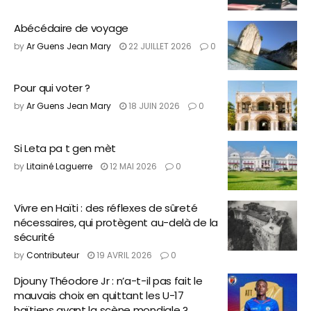
Abécédaire de voyage
by
Ar Guens Jean Mary
22 JUILLET 2026
0
Pour qui voter ?
by
Ar Guens Jean Mary
18 JUIN 2026
0
Si Leta pa t gen mèt
by
Litainé Laguerre
12 MAI 2026
0
Vivre en Haïti : des réflexes de sûreté
nécessaires, qui protègent au-delà de la
sécurité
by
Contributeur
19 AVRIL 2026
0
Djouny Théodore Jr : n’a-t-il pas fait le
mauvais choix en quittant les U-17
haïtiens avant la scène mondiale ?