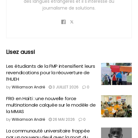
des langues étrangères et il s'intéresse au
journalisme de solutions.
Lisez aussi
Les étudiants de la FMP intensifient leurs
revendications pour la réouverture de
l’HUEH
by
Williamson André
3 JUILLET 2026
0
FRG en Haïti : une nouvelle force
multinationale calquée sur le modèle de
la MMAS
by
Williamson André
26 MAI 2026
0
La communauté universitaire frappée
par un nouveau deuil avec la mort du