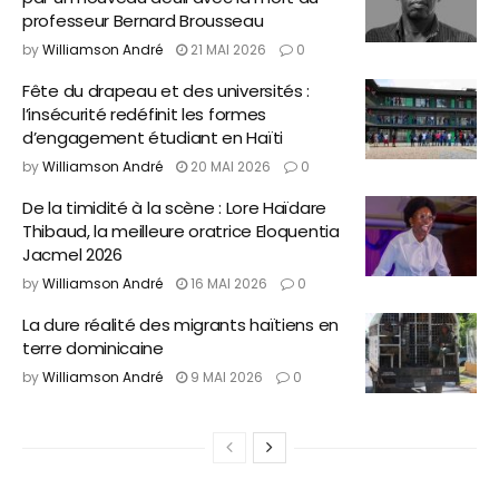
professeur Bernard Brousseau
by
Williamson André
21 MAI 2026
0
Fête du drapeau et des universités :
l’insécurité redéfinit les formes
d’engagement étudiant en Haïti
by
Williamson André
20 MAI 2026
0
De la timidité à la scène : Lore Haïdare
Thibaud, la meilleure oratrice Eloquentia
Jacmel 2026
by
Williamson André
16 MAI 2026
0
La dure réalité des migrants haïtiens en
terre dominicaine
by
Williamson André
9 MAI 2026
0