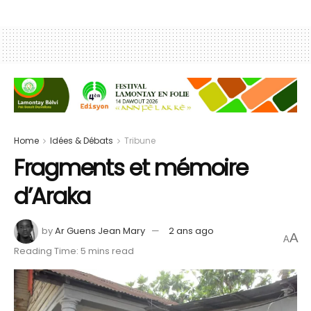
Home
Idées & Débats
Tribune
Fragments et mémoire
d’Araka
by
Ar Guens Jean Mary
2 ans ago
A
A
Reading Time: 5 mins read