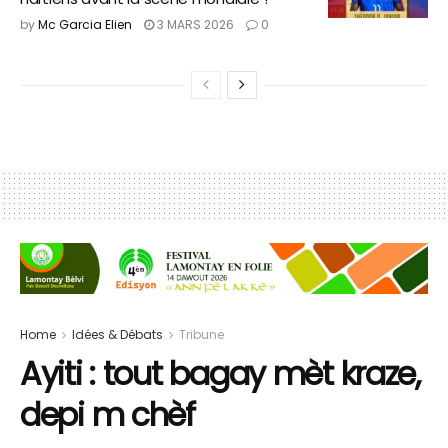
by
Mc Garcia Elien
3 MARS 2026
0
Home
Idées & Débats
Tribune
Ayiti : tout bagay mèt kraze,
depi m chèf